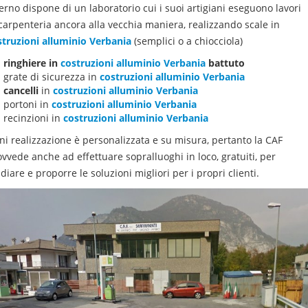
erno dispone di un laboratorio cui i suoi artigiani eseguono lavori
 carpenteria ancora alla vecchia maniera, realizzando scale in
struzioni
alluminio
Verbania
(semplici o a chiocciola)
ringhiere in
costruzioni
alluminio
Verbania
battuto
grate di sicurezza in
costruzioni
alluminio
Verbania
cancelli
in
costruzioni
alluminio
Verbania
portoni in
costruzioni
alluminio
Verbania
recinzioni in
costruzioni
alluminio
Verbania
ni realizzazione è personalizzata e su misura, pertanto la CAF
vvede anche ad effettuare sopralluoghi in loco, gratuiti, per
diare e proporre le soluzioni migliori per i propri clienti.