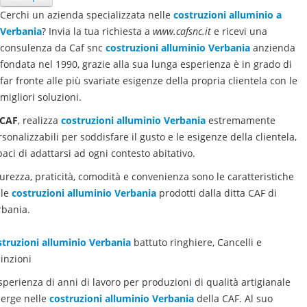
Cerchi un azienda specializzata nelle
costruzioni alluminio a
Verbania
? Invia la tua richiesta a
www.cafsnc.it
e ricevi una
consulenza da Caf snc
costruzioni alluminio
Verbania
anzienda
fondata nel 1990, grazie alla sua lunga esperienza è in grado di
far fronte alle più svariate esigenze della propria clientela con le
migliori soluzioni.
CAF
, realizza
costruzioni alluminio
Verbania
estremamente
sonalizzabili per soddisfare il gusto e le esigenze della clientela,
aci di adattarsi ad ogni contesto abitativo.
urezza, praticità, comodità e convenienza sono le caratteristiche
lle
costruzioni alluminio
Verbania
prodotti dalla ditta CAF di
rbania.
struzioni alluminio
Verbania
battuto ringhiere, Cancelli e
inzioni
sperienza di anni di lavoro per produzioni di qualità artigianale
erge nelle
costruzioni alluminio
Verbania
della CAF. Al suo