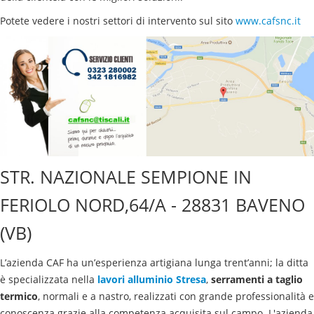
Potete vedere i nostri settori di intervento sul sito
www.cafsnc.it
STR. NAZIONALE SEMPIONE IN
FERIOLO NORD,64/A - 28831 BAVENO
(VB)
L’azienda CAF ha un’esperienza artigiana lunga trent’anni; la ditta
è specializzata nella
lavori alluminio
Stresa
,
serramenti a taglio
termico
, normali e a nastro, realizzati con grande professionalità e
conoscenza grazie alla competenza acquisita sul campo. L'azienda