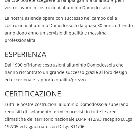
Da CAF potrete scegliere un’ampia gamma di finiture per il
vostro lavoro in
costruzioni
alluminio
Domodossola
.
La nostra azienda opera con successo nel campo della
costruzioni alluminio
Domodossola
da quasi 30 anni, offrendo
anno dopo anno un servizio di qualità e massima
professionalità.
ESPERIENZA
Dal 1990 offriamo
costruzioni alluminio
Domodossola
che
hanno riscontrato un grande successo grazie al loro design
ed eccezionale rapporto qualità/prezzo.
CERTIFICAZIONE
Tutti le nostre
costruzioni alluminio
Domodossola
superano i
requisiti di isolamento termico previsti in tutte le aree
climatiche del territorio nazionale D.P.R 412/93 recepito D.Lgs
192/05 ed aggiornato con D.Lgs 311/06.