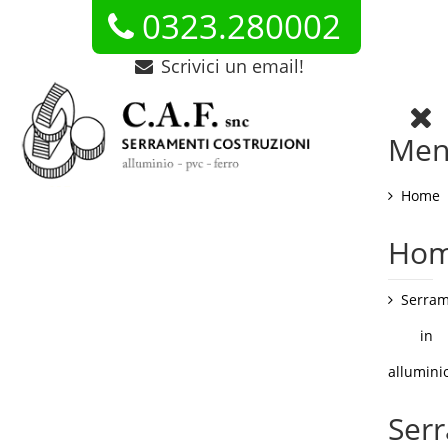
0323.280002
Scrivici un email!
Me
Home
Ho
Serram
in
allumini
Ser