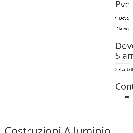
Pvc
Dove
Siamo
Dov
Sia
Contatt
Cont
Costruzioni Alluminio