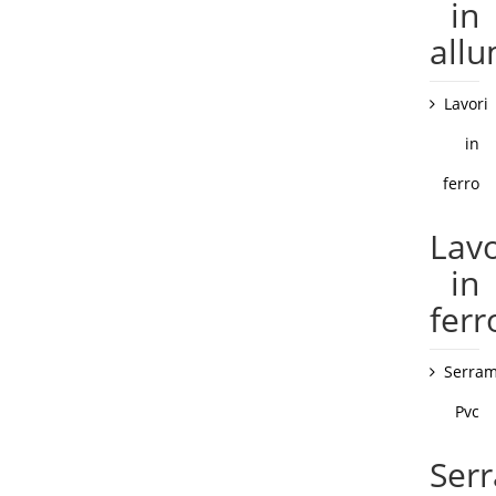
in
allu
Lavori
in
ferro
Lavo
in
ferr
Serram
Pvc
Ser