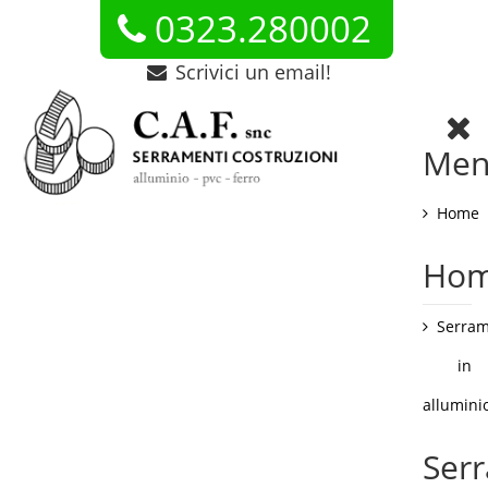
0323.280002
Scrivici un email!
Me
Home
Ho
Serram
in
allumini
Ser