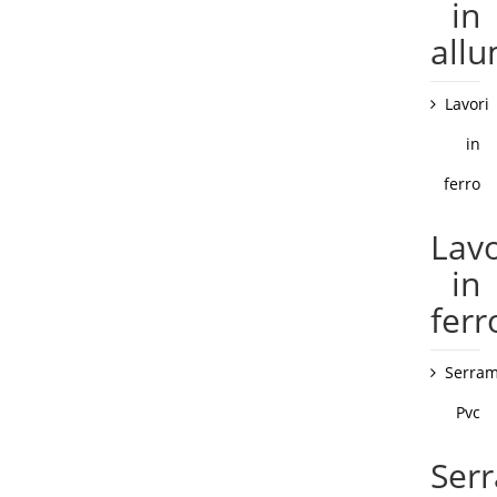
in
allu
Lavori
in
ferro
Lavo
in
ferr
Serram
Pvc
Ser