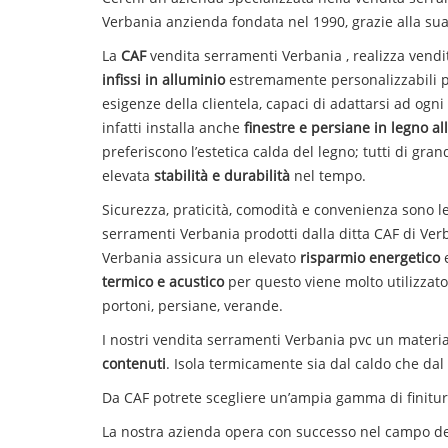
Verbania
anzienda fondata nel 1990, grazie alla sua 
La
CAF
vendita
serramenti
Verbania
, realizza
vendi
infissi in alluminio
estremamente personalizzabili pe
esigenze della clientela, capaci di adattarsi ad ogni 
infatti installa anche
finestre e persiane in legno a
preferiscono l’estetica calda del legno; tutti di gra
elevata
stabilità e durabilità
nel tempo.
Sicurezza, praticità, comodità e convenienza sono le
serramenti
Verbania
prodotti dalla ditta CAF di Ver
Verbania
assicura un elevato
risparmio energetico
termico e acustico
per questo viene molto utilizzato 
portoni, persiane, verande.
I nostri
vendita
serramenti
Verbania
pvc un material
contenuti
. Isola termicamente sia dal caldo che da
Da CAF potrete scegliere un’ampia gamma di finiture 
La nostra azienda opera con successo nel campo d