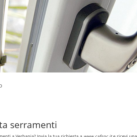
O
ita serramenti
menti a Verbania
? Invia la tua richiesta a
www.cafsnc.it
e ricevi un