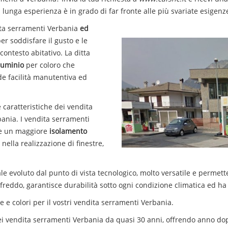
lunga esperienza è in grado di far fronte alle più svariate esigenze 
ta
serramenti
Verbania
ed
r soddisfare il gusto e le
contesto abitativo. La ditta
lluminio
per coloro che
nde facilità manutentiva ed
 caratteristiche dei
vendita
bania. I
vendita
serramenti
e un maggiore
isolamento
nella realizzazione di finestre,
e evoluto dal punto di vista tecnologico, molto versatile e permette 
l freddo, garantisce durabilità sotto ogni condizione climatica ed
e colori per il vostri
vendita
serramenti
Verbania
.
ei
vendita
serramenti
Verbania
da quasi 30 anni, offrendo anno dop