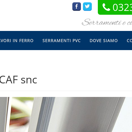
032
Serramenti e cos
AVORI IN FERRO
SERRAMENTI PVC
DOVE SIAMO
C
 CAF snc