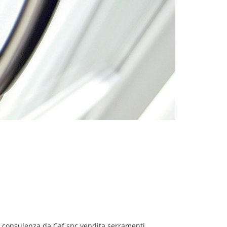
a consulenza da Caf snc
vendita serramenti